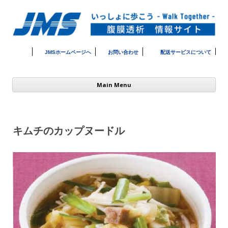
JMSホームページへ
お問い合わせ
配送サービスについて
コ
Main Menu
ン
テ
ン
ツ
へ
ス
キムチのカップヌードル
キ
ッ
プ