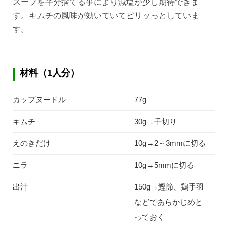
スープを半分捨てる事により減塩が少し期待できま
す。キムチの風味が効いていてピリッっとしていま
す。
材料（1人分）
カップヌードル
77g
キムチ
30g→千切り
えのきだけ
10g→2～3mmに切る
ニラ
10g→5mmに切る
出汁
150g→鰹節、鶏手羽
などであらかじめと
っておく