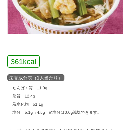
カップ麺を美味しく
361kcal
栄養成分表（1人当たり）
たんぱく質 11.9g
脂質 12.4g
炭水化物 51.1g
塩分 5.1g→4.5g ※塩分は0.6g減塩できます。