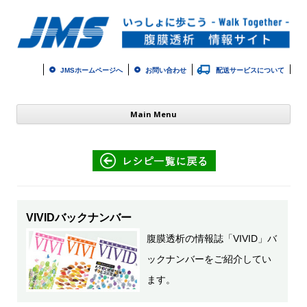
JMSホームページへ
お問い合わせ
配送サービスについて
コ
Main Menu
ン
テ
ン
ツ
へ
ス
キ
ッ
プ
VIVIDバックナンバー
腹膜透析の情報誌「VIVID」バ
ックナンバーをご紹介してい
ます。