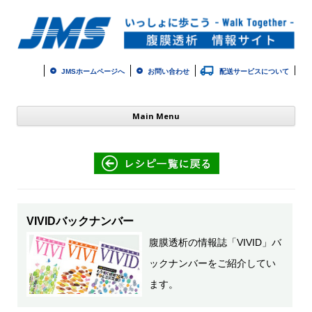
JMSホームページへ
お問い合わせ
配送サービスについて
コ
Main Menu
ン
テ
ン
ツ
へ
ス
キ
ッ
プ
VIVIDバックナンバー
腹膜透析の情報誌「VIVID」バ
ックナンバーをご紹介してい
ます。